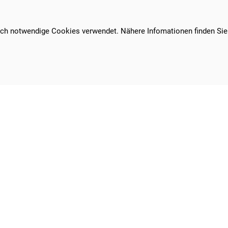
en kennen!
sch notwendige Cookies verwendet. Nähere Infomationen finden Sie
dlet der Schule ohne Rassismus
Städtisches Gymnasium Lünen Altlünen
Sekundarstufen I und II
Rudolph-Nagell-Str. 21
44534 Lünen