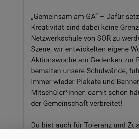
„Gemeinsam am GA“ – Dafür setze
Kreativität sind dabei keine Gre
Netzwerkschule von SOR zu werden
Szene, wir entwickelten eigene W
Aktionswoche am Gedenken zur R
bemalten unsere Schulwände, fuh
immer wieder Plakate und Banner,
Mitschüler*innen damit schon hä
der Gemeinschaft verbreitet!
Du bist auch für Toleranz und Z
AG“! Es gilt: Je mehr Köpfe im Te