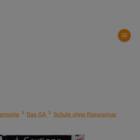
menu
navigate_next
navigate_next
artseite
Das GA
Schule ohne Rassismus