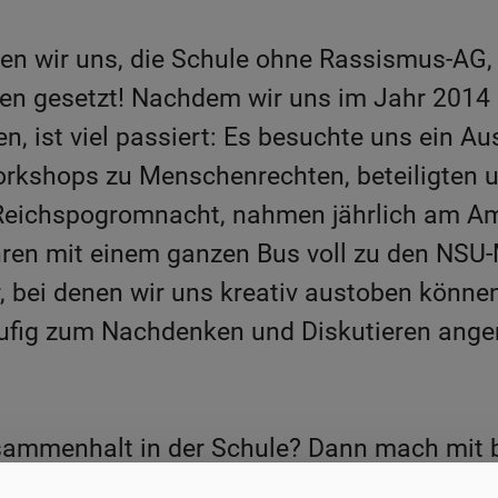
n wir uns, die Schule ohne Rassismus-AG, 
nzen gesetzt! Nachdem wir uns im Jahr 201
, ist viel passiert: Es besuchte uns ein Au
orkshops zu Menschenrechten, beteiligten u
eichspogromnacht, nahmen jährlich am Amn
ren mit einem ganzen Bus voll zu den NSU-
 bei denen wir uns kreativ austoben könne
ufig zum Nachdenken und Diskutieren ange
usammenhalt in der Schule? Dann mach mit 
am, desto mehr Spaß und Ideen :) Schau ein