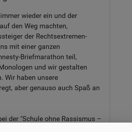
immer wieder ein und der
4 auf den Weg machten,
ssteiger der Rechtsextremen-
ns mit einer ganzen
esty-Briefmarathon teil,
Monologen und wir gestalten
n. Wir haben unsere
regt, aber genauso auch Spaß an
bei der "Schule ohne Rassismus –
fach bei den Treffen vorbei und