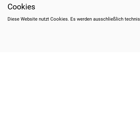
Cookies
lerne dabei nette Mitstreiter*inn
Diese Website nutzt Cookies. Es werden ausschließlich techni
Pa
Link zum Padlet
Sekretariat Öffnungszeiten:
Mo, Mi, Fr 7.15 - 14.30 Uhr
Di, Do 7.15 - 15.00 Uhr
Mittagspause 12.30 - 13.00 Uhr