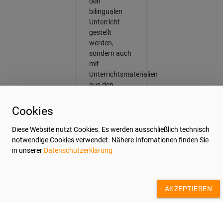
den
bilingualen
Unterricht
gestellt
werden,
sondern auch
mit
Unterrichtsmaterialien
aus den
jeweiligen
Ländern.
Cookies
Diese Website nutzt Cookies. Es werden ausschließlich technisch
notwendige Cookies verwendet. Nähere Infomationen finden Sie
Was
in unserer
Datenschutzerklärung
beinhaltet der
bilinguale
AKZEPTIEREN
Bildungsgang
am GA?