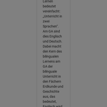
Lernen
bedeutet
vereinfacht:
„Unterricht in
zwei
Sprachen“.
Am GA sind
dies Englisch
und Deutsch.
Dabei macht
den Kern des
bilingualen
Lernens am
GA der
bilinguale
Unterricht in
den Fächern
Erdkunde und
Geschichte
aus, das
bedeutet,
Englisch wird