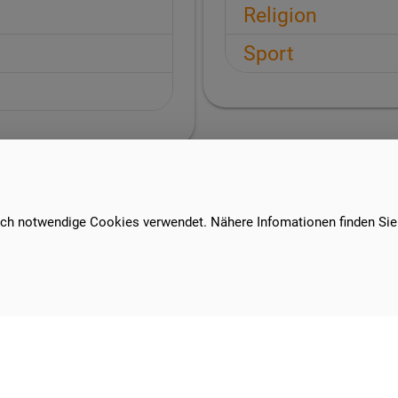
Religion
Sport
sch notwendige Cookies verwendet. Nähere Infomationen finden Sie
Städtisches Gymnasium Lünen Altlünen
Sekundarstufen I und II
Rudolph-Nagell-Str. 21
44534 Lünen
© 2026 Gymnasium Lünen-Altlünen