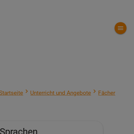
menu
navigate_next
navigate_next
Startseite
Unterricht und Angebote
Fächer
Sprachen